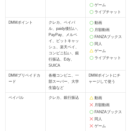
ゲーム
ライブチャット
DMMポイント
クレカ、ペイパ
動画
ル、paidy後払い、
月額動画
PayPay、メルペ
FANZAブックス
イ、ビットキャッ
同人
シュ、楽天ペイ、
ゲーム
コンビニ払い、銀
ライブチャット
行振込、Edy、
SUICA
DMMプリペイドカ
各種コンビニ、一
DMMポイントにチ
ード
部スーパー、大学
ャージして使う
生協など
ペイパル
クレカ、銀行振込
動画
月額動画
FANZAブックス
同人
ゲーム